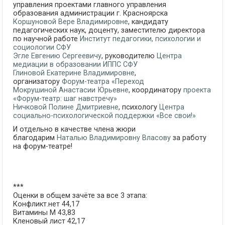
управления проектами главного управления
образования администрации г. Красноярска
Коршуновой Вере Владимировне
, кандидату
педагогических наук, доценту, заместителю директора
по научной работе
Институт педагогики, психологии и
социологии СФУ
Эгле Евгению Сергеевичу
, руководителю
Центра
медиации в образовании ИППС СФУ
Глиновой Екатерине Владимировне
,
организатору
Форум-театра «Переход
Мокрушиной Анастасии Юрьевне
, координатору
проекта
«Форум-театр: шаг навстречу»
Ничковой Полине Дмитриевне
, психологу
Центра
социально-психологической поддержки «Все свои!»
И отдельно в качестве члена жюри
благодарим
Наталью Владимировну Власову
за работу
на форум-театре!
***
Оценки в общем зачёте за все 3 этапа:
Конфликт.нет 44,17
Витамины М 43,83
Кленовый лист 42,17