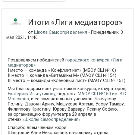
Итоги «Лиги медиаторов»
от
Школа Самоопределения
- Понедельник, 3
мая 2021, 14:46
Поздравляем победителей
городского конкурса «Лига
медиаторов»
:
I место — команда » Конфликт.нет» (МБОУ СШ №10)
II место — команда «Витамины М» (МАОУ СШ №154)
III место — команды «Кленовый лист» (МАОУ СШ № 151)
Мы благодарим всех участников конкурса, их кураторов,
Екатерину Ильвутикову
, педагога
МАОУ СШ №150 им. В.С.
Молокова
, и её замечательных учеников: Банчукову
Полину, Давоян Арину, Машукова Артема, Усову Тамару,
Филиппову Кристину, Юрову Варвару, Яскину Софию, —
за организацию форум-театра 28 апреля в
стенах
«Школы самоопределения»
.
Спасибо всем членам жюри:
Швецовой Анне Николаевне, начальнику отдела